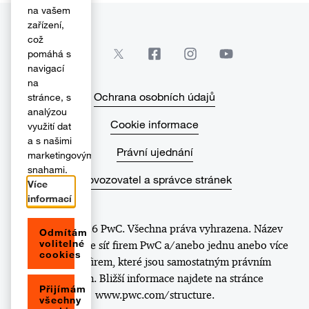
na vašem
zařízení,
což
pomáhá s
navigací
na
Ochrana osobních údajů
stránce, s
analýzou
Cookie informace
využití dat
a s našimi
Právní ujednání
marketingovými
snahami.
Provozovatel a správce stránek
Více
informací
© 2017 - 2026 PwC. Všechna práva vyhrazena. Název
Odmítám
volitelné
„PwC“ označuje síť firem PwC a/anebo jednu anebo více
cookies
členských firem, které jsou samostatným právním
subjektem. Bližší informace najdete na stránce
Přijímám
www.pwc.com/structure.
všechny