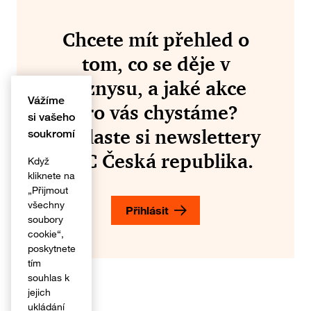
Chcete mít přehled o
tom, co se děje v
byznysu, a jaké akce
Vážíme
pro vás chystáme?
si vašeho
Přihlaste si newslettery
soukromí
PwC Česká republika.
Když
kliknete na
„Přijmout
všechny
Přihlásit
soubory
cookie“,
poskytnete
tím
souhlas k
jejich
ukládání