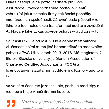
Lukáš nastupuje na pozici partnera pro Core
Assurance. Povede významné portfolio klientů,
zahrnující jak tuzemské firmy, tak české pobočky
nadnárodních společností. Zároveň bude působit v roli
lídra pro technologickou transformaci auditu a zavádění
AI. Nadále také Lukáš povede ostravský auditorský tým.
Součástí PwC je od roku 2008 a cenné mezinárodní
zkušenosti sbíral mimo jiné během tříletého pracovního
pobytu v PwC UK v letech 2013–2016. Má magisterský
titul ze Slezské univerzity, je členem Association of
Chartered Certified Accountants (FCCA) a
licencovaným statutárním auditorem u Komory auditorů
ČR.
Ve volném čase rád jezdí na kole, podniká road tripy s
rodinou a hraje v naší firemní kapele.
Nová role je pro mě především oceněním
společné práce se skvělými kolegy, které mám