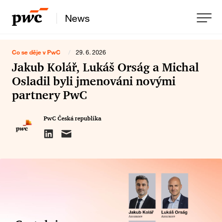
News
Co se děje v PwC
/
29. 6. 2026
Jakub Kolář, Lukáš ​Orság a Michal ​
Osladil​​ byli jmenováni novými
partnery PwC
PwC Česká republika