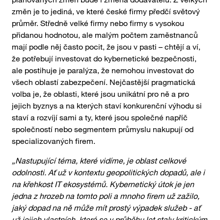
změn je to jediná, ve které české firmy předčí světový
průměr. Středně velké firmy nebo firmy s vysokou
přidanou hodnotou, ale malým počtem zaměstnanců
mají podle něj často pocit, že jsou v pasti – chtějí a ví,
že potřebují investovat do kybernetické bezpečnosti,
ale postihuje je paralýza, že nemohou investovat do
všech oblastí zabezpečení. Nejčastější pragmatická
volba je, že oblasti, které jsou unikátní pro ně a pro
jejich byznys a na kterých staví konkurenční výhodu si
staví a rozvíjí sami a ty, které jsou společné napříč
společností nebo segmentem průmyslu nakupují od
specializovaných firem.
„Nastupující téma, které vidíme, je oblast celkové
odolnosti. Ať už v kontextu geopolitických dopadů, ale i
na křehkost IT ekosystémů. Kybernetický útok je jen
jedna z hrozeb na tomto poli a mnoho firem už zažilo,
jaký dopad na ně může mít prostý výpadek služeb - ať
už jejich vlastních, které se v průběhu let staly kritickým