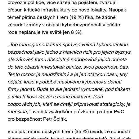
provozní politice, více sázejí na pojištění, zvažují i
přesun kritické infrastruktury do nové lokality. Naopak
téměř pětina českých firem (19 %) říká, že žádné
zásadní změny v oblasti kyberbezpečnosti v příštím
roce neplánuje (ve světě jen 8 %).
„Top management firem správně vnímá kybernetickou
bezpečnost jako jedno z hlavních rizik pro jejich byznys,
ale zároveň tomu absolutně neodpovídá jejich ochota
do této oblasti investovat: peníze, svou pozornost, čas.
Tento rozpor je neudržitelný a je jen otázkou času, kdy
nějaká krize v podobě masového kyberútoku donutí
firmy jednat. Bude to ale jednání vynucené, pod tlakem
a jako takové dražší a méně efektivní. Těch
zodpovědných, kteří se chtějí připravovat strategicky, je
menšina,“
uvádí k výsledkům průzkumu partner PwC
pro bezpečnost Petr Špiřík.
Více jak třetina českých firem (35 %) uvádí, že součástí
plánovaných změn bude i změna dodavatelů. Z velkých