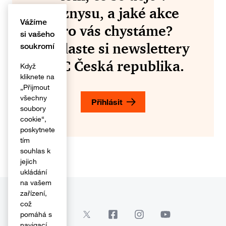
byznysu, a jaké akce
Vážíme
pro vás chystáme?
si vašeho
Přihlaste si newslettery
soukromí
PwC Česká republika.
Když
kliknete na
„Přijmout
všechny
Přihlásit
soubory
cookie“,
poskytnete
tím
souhlas k
jejich
ukládání
na vašem
zařízení,
což
pomáhá s
navigací