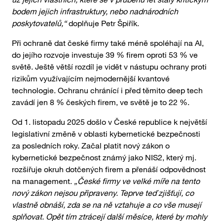
bodem jejich infrastruktury, nebo nadnárodních
poskytovatelů,“
doplňuje Petr Špiřík.
Při ochraně dat české firmy také méně spoléhají na AI,
do jejího rozvoje investuje 39 % firem oproti 53 % ve
světě. Ještě větší rozdíl je vidět v nástupu ochrany proti
rizikům využívajícím nejmodernější kvantové
technologie. Ochranu chránící i před těmito deep tech
zavádí jen 8 % českých firem, ve světě je to 22 %.
Od 1. listopadu 2025 došlo v České republice k největší
legislativní změně v oblasti kybernetické bezpečnosti
za posledních roky. Začal platit nový zákon o
kybernetické bezpečnost známý jako NIS2, který mj.
rozšiřuje okruh dotčených firem a přenáší odpovědnost
na management.
„České firmy ve velké míře na tento
nový zákon nejsou připraveny. Teprve teď zjišťují, co
vlastně obnáší, zda se na ně vztahuje a co vše musejí
splňovat. Opět tím ztrácejí další měsíce, které by mohly