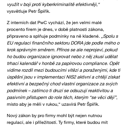
využít v boji proti kyberkriminalitě efektivněji,“
vysvětluje Petr Špiřík.
Z interních dat PwC vychází, že jen velmi malé
procento firem je dnes, v době platnosti zákona,
připraveno a splňuje podmínky na ně kladené.
„Spolu s
EU regulaci finančního sektoru DORA jde podle mého o
krok správným směrem. Přínos se ale neprojeví, pokud
ho budou organizace ignorovat nebo z něj zkusí udělat
trhací kalendář v honbě za papírovou compliance. Opět
vidíme rozdíl mezi budoucími vítězi a poraženými, kde ti
úspěšní jsou v implementaci NIS2 aktivní a chtějí získat
efektivní a bezpečný chod vlastní organizace za svých
podmínek – zatímco ti druzí se odsuzují reaktivitou a
pasivním přístupem do role těch, kterým “se věci dějí”
,
místo aby je měli v rukou,“ uzavírá Petr Špiřík.
Nový zákon by pro firmy mohl být nejen nutnou
regulací, ale i příležitostí. Ty firmy, které budou mít